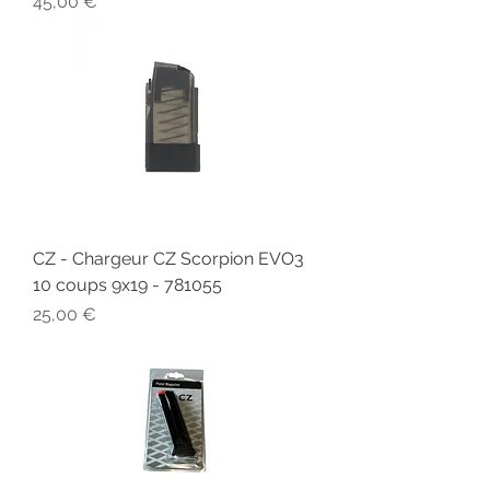
Prix
45,00 €
CZ - Chargeur CZ Scorpion EVO3
10 coups 9x19 - 781055
Prix
25,00 €