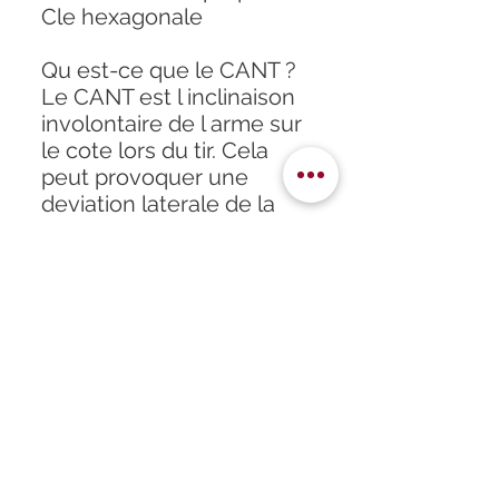
Cle hexagonale
Qu est-ce que le CANT ?
Le CANT est l inclinaison
involontaire de l arme sur
le cote lors du tir. Cela
peut provoquer une
deviation laterale de la
trajectoire de la balle,
surtout a longue
distance. Le niveau a
bulle integre permet de
verifier que l arme est
parfaitement droite avant
de tirer, garantissant ainsi
une meilleure precision
et une trajectoire stable.