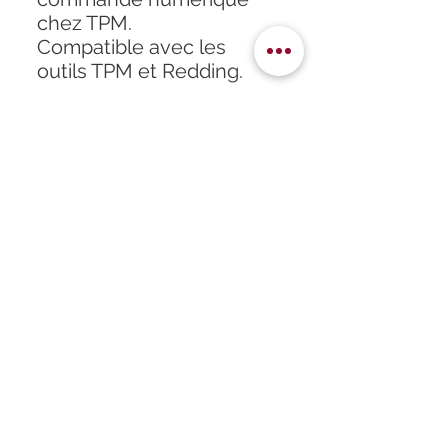
chez TPM.
Compatible avec les
outils TPM et Redding.
Accueil
À propos
Formation
Atelier
Infos
Boutique
Horaires
Partenaires
Contact
Politique de confidentialité
Mentions légales