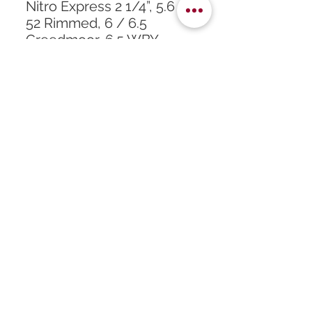
Nitro Express 2 1/4”, 5.6 x
52 Rimmed, 6 / 6.5
Creedmoor, 6.5 WBY
RPM, 6.5x50 Jap Arisaka,
6mm-284 Win., 7.35
Carcano, 7.5 x 54 French
MAS, 7.65 x 53 Mauser,
7mmTCU et 7mm-08
Rem.
Accueil
À propos
Formation
Atelier
Infos
Boutique
Horaires