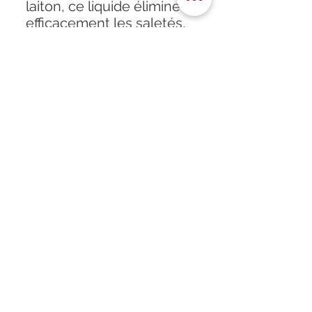
laiton, ce liquide élimine
efficacement les saletés,
la poudre et les résidus
de carbone, assurant des
performances optimales
pour le rechargement.
32 Oz = 946 mL
Accueil
À propos
Formation
Atelier
Infos
Boutique
Horaires