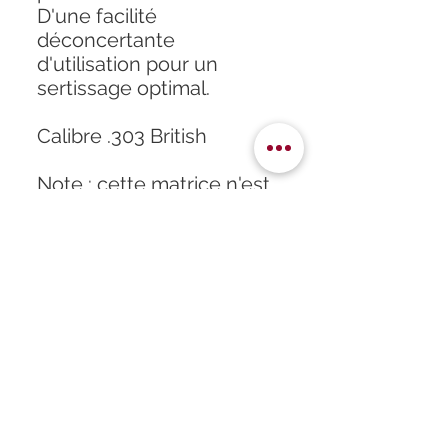
D'une facilité
déconcertante
d'utilisation pour un
sertissage optimal.
Calibre .303 British
Note : cette matrice n'est
pas au Carbure.
Accueil
À propos
Formation
Atelier
Infos
Boutique