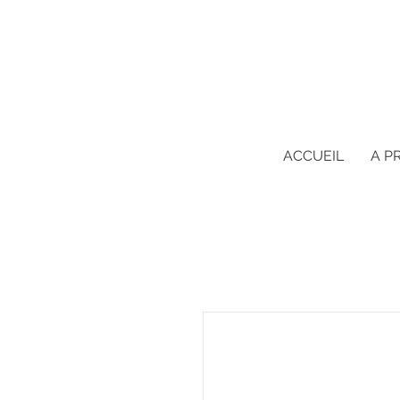
ACCUEIL
A P