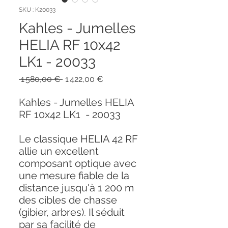
SKU : K20033
Kahles - Jumelles
HELIA RF 10x42
LK1 - 20033
Prix
Prix
 1 580,00 € 
1 422,00 €
original
promotionnel
Kahles - Jumelles HELIA
RF 10x42 LK1 - 20033
Le classique HELIA 42 RF
allie un excellent
composant optique avec
une mesure fiable de la
distance jusqu'à 1 200 m
des cibles de chasse
(gibier, arbres). Il séduit
par sa facilité de