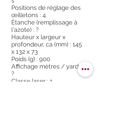
s
Positions de réglage des
œilletons : 4
Étanche (remplissage à
l'azote) : ?
Hauteur x largeur x
profondeur, ca (mm) : 145
x 132 x 73
Poids (g) : 900
Affichage mètres / yards :
?
Classe laser : 1
Fonction de mesure
simple : ?
Fonction de mesure Scan
: ?
Correction de l'angle :
Fonction EAC
Fonction de mesure LR : ?