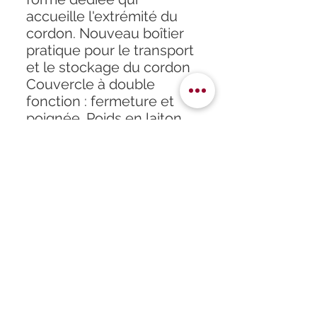
accueille l'extrémité du
cordon. Nouveau boîtier
pratique pour le transport
et le stockage du cordon
Couvercle à double
fonction : fermeture et
poignée. Poids en laiton
intégré pour glisser le
BoreSnake® dans le
canon. Contient le
BoreSnake® original
Boîtier breveté Un
écouvillon intégré Conçu
pour les calibres : 8.6
mm, 338w,340
Accueil