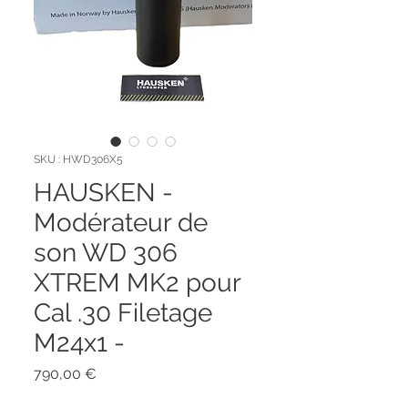
SKU : HWD306X5
HAUSKEN -
Modérateur de
son WD 306
XTREM MK2 pour
Cal .30 Filetage
M24x1 -
Prix
790,00 €