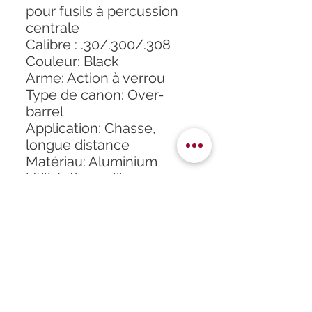
pour fusils à percussion
centrale
Calibre : .30/.300/.308
Couleur: Black
Arme: Action à verrou
Type de canon: Over-
barrel
Application: Chasse,
longue distance
Matériau: Aluminium
Utilistation calibres
Magnum : Oui.
DESCRIPTION ARTICLE :
Se monte sur les canon
dont le diamètre
minimum est de 23 mm
comme les carabines