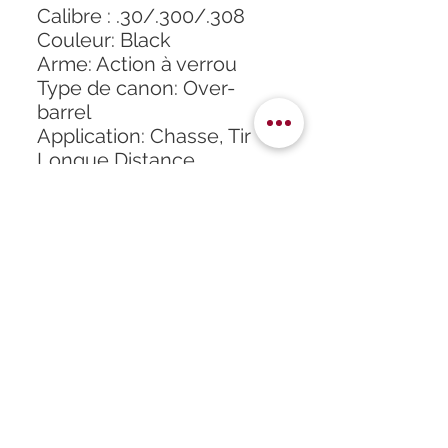
Calibre : .30/.300/.308
Couleur: Black
Arme: Action à verrou
Type de canon: Over-
barrel
Application: Chasse, Tir
Longue Distance
Matériau: Aluminium
Utilistation calibres
Magnum : Oui.
DESCRIPTION ARTICLE :
Se monte sur les canon
dont le diamètre est
inférieur à 23 mm.
Accueil