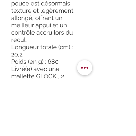
pouce est désormais
texturé et légèrement
allongé, offrant un
meilleur appui et un
contrôle accru lors du
recul.
Longueur totale (cm) :
20,2
Poids (en g) : 680
Livré(e) avec une
mallette GLOCK , 2
chargeurs, 1 point rouge
AIMPOINT COA, 1
chargette, 2 dosserets de
poignée et un baguette
de nettoyage.
Arme soumise à