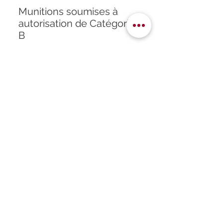
Munitions soumises à
autorisation de Catégorie
B
Accueil
À propos
Formation
Atelier
Infos
Boutique
Horaires
Partenaires
Contact
Politique de confidentialité
Mentions légales