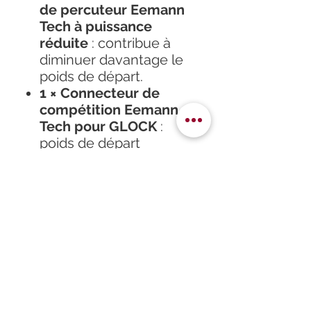
de percuteur Eemann
Tech à puissance
réduite
: contribue à
diminuer davantage le
poids de départ.
1 × Connecteur de
compétition Eemann
Tech pour GLOCK
:
poids de départ
d'environ
2,0 kg
.
1 × Bouton de
déverrouillage de
chargeur allongé
Eemann Tech pour
GLOCK
: facilite et
accélère les
changements de
chargeur.