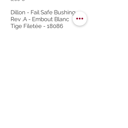
Dillon - Fail Safe Bushing
Rev .A - Embout Blanc
Tige Filetée - 18086
Accueil
À propos
Formation
Atelier
Infos
Boutique
Horaires
Partenaires
Contact
Politique de confidentialité
Mentions légales