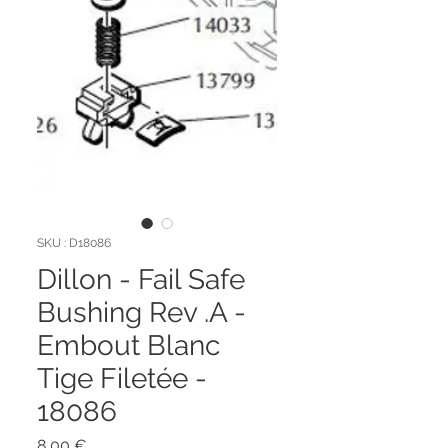
SKU : D18086
Dillon - Fail Safe
Bushing Rev .A -
Embout Blanc
Tige Filetée -
18086
Prix
8,00 €