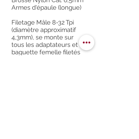
Brosse Nylon Cal. 6,5mm
Armes d'épaule (longue)
Filetage Mâle 8-32 Tpi
(diamètre approximatif
4,3mm), se monte sur
tous les adaptateurs et
baguette femelle filetés
8-32
Accueil
À propos
Formation
Atelier
Infos
Boutique
Horaires