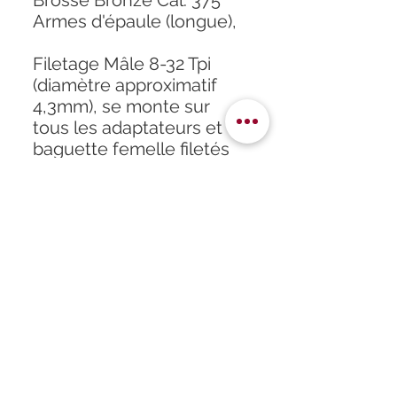
Brosse Bronze Cal. 375
Armes d'épaule (longue),
Filetage Mâle 8-32 Tpi
(diamètre approximatif
4,3mm), se monte sur
tous les adaptateurs et
baguette femelle filetés
8-32
Accueil
À propos
Formation
Atelier
Infos
Boutique
Horaires