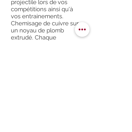
projectile lors de vos
compétitions ainsi qu'à
vos entrainements.
Chemisage de cuivre sur
un noyau de plomb
extrudé. Chaque
projectile est matricé en
fin de procédé pour un
maximum de précision et
d’uniformité.
Expérimentez la précision
à chaque tir.
Calibre approprié : 9 x 19.
Accueil
À propos