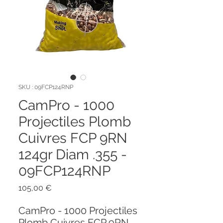
SKU : 09FCP124RNP
CamPro - 1000
Projectiles Plomb
Cuivres FCP 9RN
124gr Diam .355 -
09FCP124RNP
Prix
105,00 €
CamPro - 1000 Projectiles
Plomb Cuivres FCP 9RN