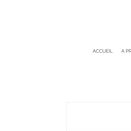
ACCUEIL
A P