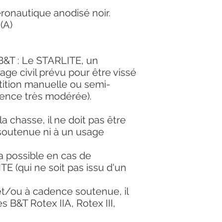
éronautique anodisé noir.
(A)
&T : Le STARLITE, un
ge civil prévu pour être vissé
tition manuelle ou semi-
ence très modérée).
a chasse, il ne doit pas être
outenue ni à un usage
a possible en cas de
E (qui ne soit pas issu d'un
et/ou à cadence soutenue, il
s B&T Rotex IIA, Rotex III,