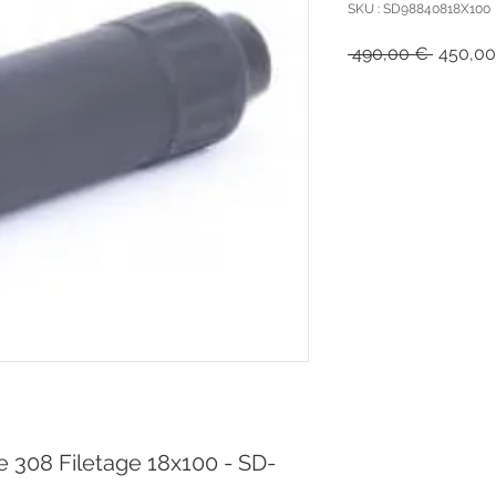
SKU : SD98840818X100
Prix
 490,00 € 
450,00
original
e 308 Filetage 18x100 - SD-