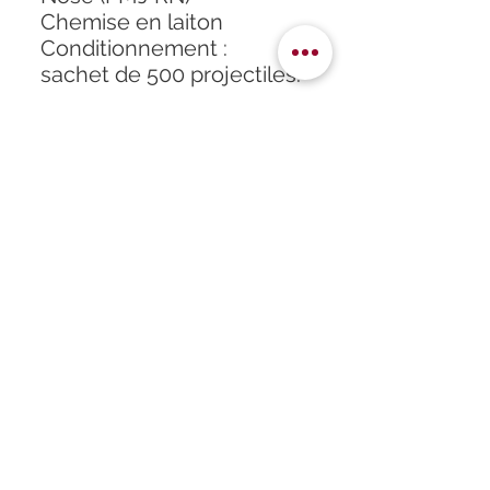
Chemise en laiton
Conditionnement :
sachet de 500 projectiles.
Accueil
À propos
Formation
Atelier
Infos
Boutique
Horaires
Partenaires
Contact
Politique de confidentialité
Mentions légales
Crédits photo : Lucie Brultey & CTR