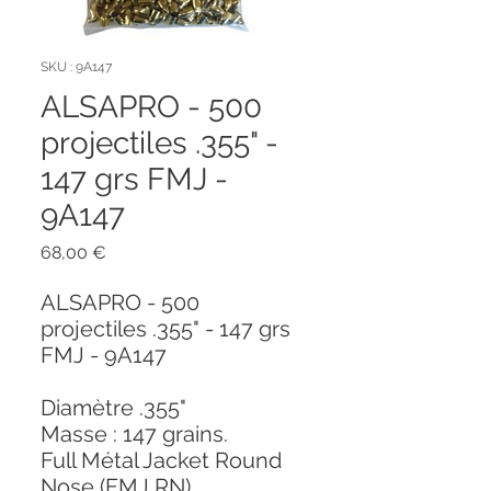
SKU : 9A147
ALSAPRO - 500
projectiles .355" -
147 grs FMJ -
9A147
Prix
68,00 €
ALSAPRO - 500
projectiles .355" - 147 grs
FMJ - 9A147
Diamètre .355"
Masse : 147 grains.
Full Métal Jacket Round
Nose (FMJ RN)