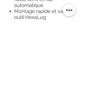
automatique
Montage rapide et sans
outil HexaLug
Durée de vie
supérieure à 10 000
coups
Précision et
fonctionnement de
l'arme préservée
Fabriqué en Suisse
Accueil
À propos
Formation
Atelier
Infos