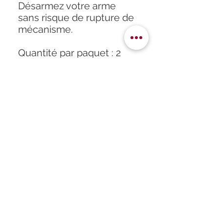
Désarmez votre arme
sans risque de rupture de
mécanisme.
Quantité par paquet : 2
Accueil
À propos
Formation
Atelier
Infos
Boutique
Horaires
Partenaires
Contact
Politique de confidentialité