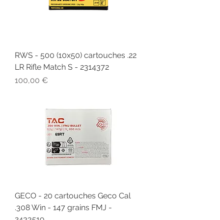
RWS - 500 (10x50) cartouches .22
LR Rifle Match S - 2314372
Prix
100,00 €
GECO - 20 cartouches Geco Cal
.308 Win - 147 grains FMJ -
2433519