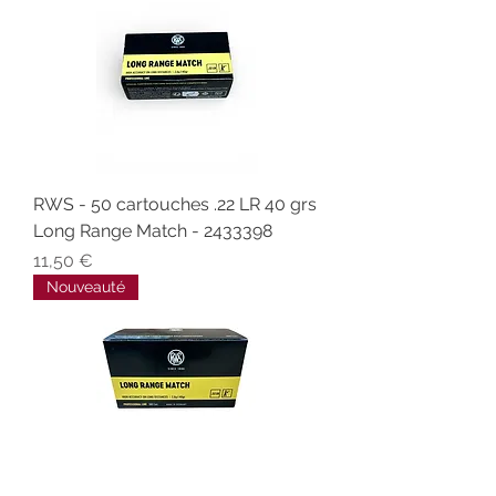
RWS - 50 cartouches .22 LR 40 grs
Long Range Match - 2433398
Prix
11,50 €
Nouveauté