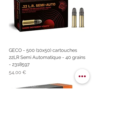
GECO - 500 (10x50) cartouches
22LR Semi Automatique - 40 grains
- 2318597
Prix
54,00 €