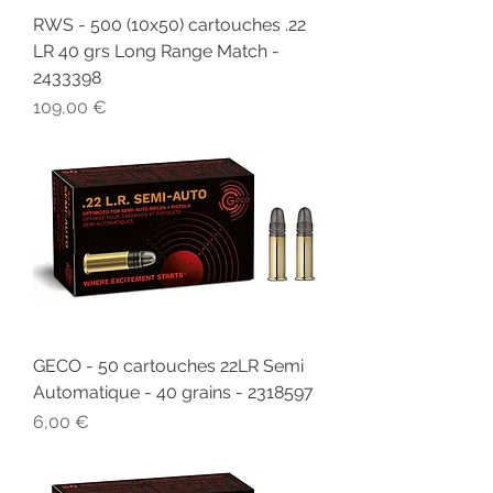
RWS - 500 (10x50) cartouches .22
LR 40 grs Long Range Match -
2433398
Prix
109,00 €
GECO - 50 cartouches 22LR Semi
Automatique - 40 grains - 2318597
Prix
6,00 €