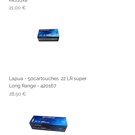
Prix
21,00 €
Lapua - 50cartouches .22 LR super
Long Range - 420167
Prix
28,50 €