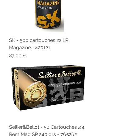
SK - 500 cartouches 22 LR
Magazine - 420121
Prix
87,00 €
Sellier&Bellot - 50 Cartouches .44
Rem Mag SP 240 grs - 765262