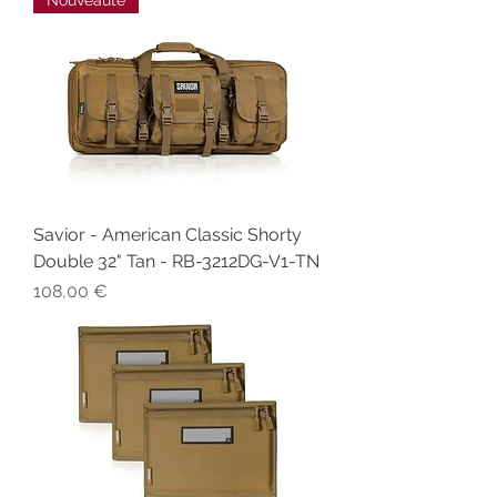
Nouveauté
Savior - American Classic Shorty
Double 32" Tan - RB-3212DG-V1-TN
Prix
108,00 €