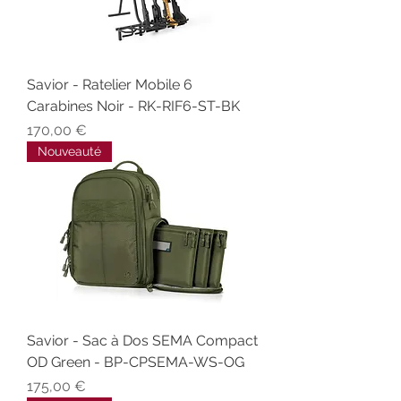
Savior - Ratelier Mobile 6
Carabines Noir - RK-RIF6-ST-BK
Prix
170,00 €
Nouveauté
Savior - Sac à Dos SEMA Compact
OD Green - BP-CPSEMA-WS-OG
Prix
175,00 €