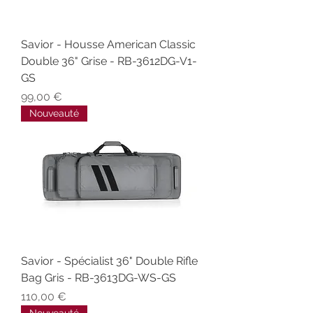
Savior - Housse American Classic
Double 36" Grise - RB-3612DG-V1-
GS
Prix
99,00 €
Nouveauté
Savior - Spécialist 36" Double Rifle
Bag Gris - RB-3613DG-WS-GS
Prix
110,00 €