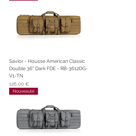
Savior - Housse American Classic
Double 36" Dark FDE - RB-3612DG-
V1-TN
Prix
126,00 €
Nouveauté