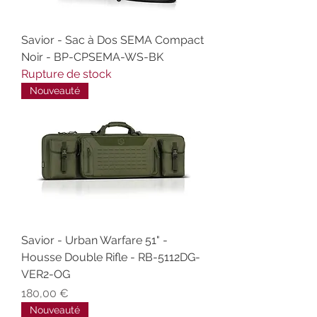
Savior - Sac à Dos SEMA Compact
Noir - BP-CPSEMA-WS-BK
Rupture de stock
Nouveauté
Savior - Urban Warfare 51" -
Housse Double Rifle - RB-5112DG-
VER2-OG
Prix
180,00 €
Nouveauté